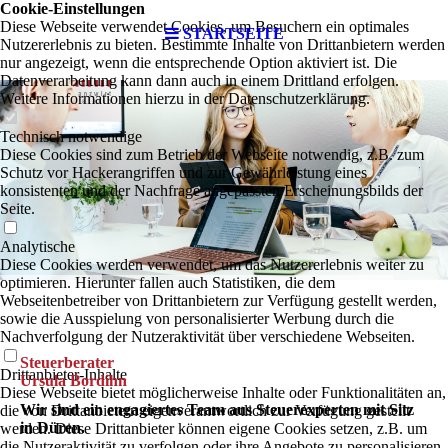
Cookie-Einstellungen
Diese Webseite verwendet Cookies, um Besuchern ein optimales
STARTSEITE
Nutzererlebnis zu bieten. Bestimmte Inhalte von Drittanbietern werden
nur angezeigt, wenn die entsprechende Option aktiviert ist. Die
Datenverarbeitung kann dann auch in einem Drittland erfolgen.
Weitere Informationen hierzu in der Datenschutzerklärung.
Technisch notwendige
Diese Cookies sind zum Betrieb der Webseite notwendig, z.B. zum
Schutz vor Hackerangriffen und zur Gewährleistung eines
konsistenten und der Nachfrage angepassten Erscheinungsbilds der
Seite.
Analytische
Diese Cookies werden verwendet, um das Nutzererlebnis weiter zu
optimieren. Hierunter fallen auch Statistiken, die dem
Webseitenbetreiber von Drittanbietern zur Verfügung gestellt werden,
sowie die Ausspielung von personalisierter Werbung durch die
Nachverfolgung der Nutzeraktivität über verschiedene Webseiten.
Steuerberater
Drittanbieter-Inhalte
Ursula Bordihn
Diese Webseite bietet möglicherweise Inhalte oder Funktionalitäten an,
Wir sind ein engagiertes Team aus Steuerexperten mit Sitz
die von Drittanbietern eigenverantwortlich zur Verfügung gestellt
in Düren.
werden. Diese Drittanbieter können eigene Cookies setzen, z.B. um
die Nutzeraktivität zu verfolgen oder ihre Angebote zu personalisieren